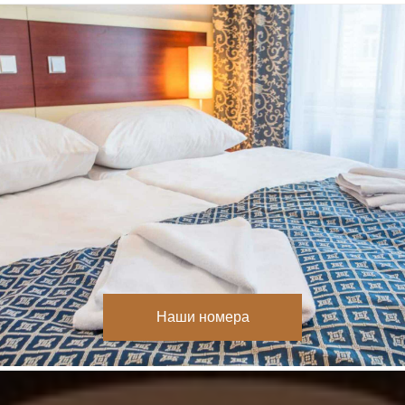
обмен валюты
административные услуги
домашние животные приветствуются
услуги такси
экскурсии по Праге
бронирование билетов
бронирование мест в ресторанах
заказ цветов
вызов врача
Наши номера