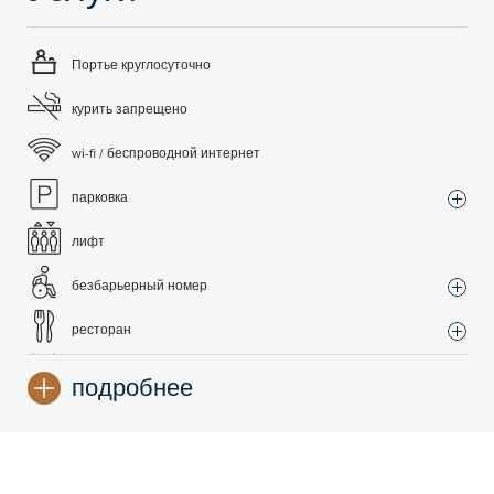
Портье круглосуточно
курить запрещено
wi-fi / беспроводной интернет
парковка
лифт
безбарьерный номер
ресторан
лобби
подробнее
завтраки в форме шведского стола
банковские карты